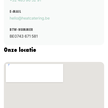
+32 485 96 52 91
E-MAIL
hello@heatcatering.be
BTW-NUMMER
BE0743 671 581
Onze locatie