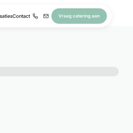
saties
Contact
Vraag catering aan